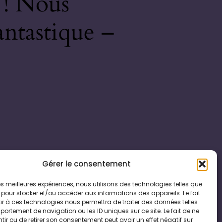
 ! Nous
antastique –
Gérer le consentement
 les meilleures expériences, nous utilisons des technologies telles que
 pour stocker et/ou accéder aux informations des appareils. Le fait
r à ces technologies nous permettra de traiter des données telles
ortement de navigation ou les ID uniques sur ce site. Le fait de ne
ir ou de retirer son consentement peut avoir un effet négatif sur