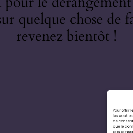
 pour le dérangement
 sur quelque chose de f
revenez bientôt !
Pour offrir
les cookies
de consenti
que le comp
pas consent